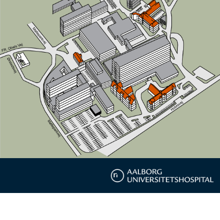
Center for Præimplantations Genetisk Testning
Center for Voldtægtsofre
Central Operationsafdeling
Centralkøkken
Dialyseafsnit
Fertilitetsenhed
Forberedelse og Opvågning
Forebyggelsesambulatorium, Sund Info
Forflytningsværksted