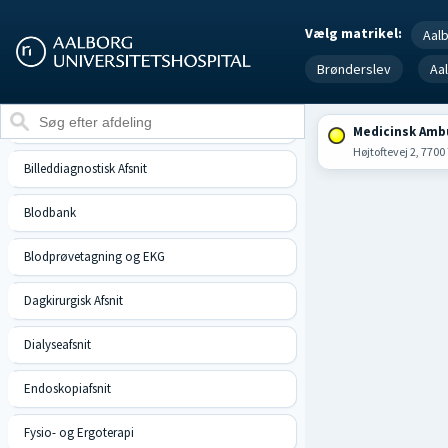
Vælg matrikel:
Aal
Akutmodtagelse (Skadestue)
Brønderslev
Aa
Ambulatorium for Børn og Unge
Anæstesiafsnit
Medicinsk Amb
Højtoftevej 2, 7700
Billeddiagnostisk Afsnit
Blodbank
Blodprøvetagning og EKG
Dagkirurgisk Afsnit
Dialyseafsnit
Endoskopiafsnit
Fysio- og Ergoterapi