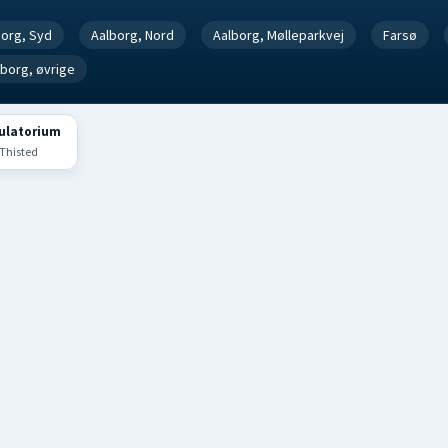
borg, Syd
Aalborg, Nord
Aalborg, Mølleparkvej
Farsø
lborg, øvrige
ulatorium
 Thisted